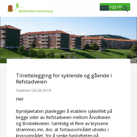
Logg inn
Tilrettelegging for syklende og gående i
Refstadveien
Publisert 26.08.2019
Hei!
Bymiljøetaten planlegger å etablere sykkelfelt på
begge sider av Refstadveien mellom Årvollveien
og Brobekkveien. Samtidig vil flere av kryssene
strammes inn, dvs. at fortausområdet utvides i
kryssområdet, for å senke hastigheten på