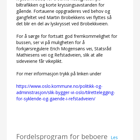
biltrafikken og korte kryssingsavstanden for
gående. Fortauene oppgraderes ved behov og
gangfeltet ved Martin Brobekkens vei flyttes så
det blir en del av lyskrysset ved Brobekkveien.
For å sørge for fortsatt god fremkommelighet for
bussen, ser vi på muligheten for å
forkjørsregulere Erich Mogensøns vei, Statsråd
Mathiesens vei og Refstadveien, slik at alle
sideveiene får vikeplikt.
For mer informasjon trykk på linken under
https://www.oslo.kommune.no/politikk-og-
administrasjon/slik-bygger-vi-oslo/tilrettelegging-
for-syklende-og-gaende-i-refstadveien/
Fordelsprogram for beboere
Les